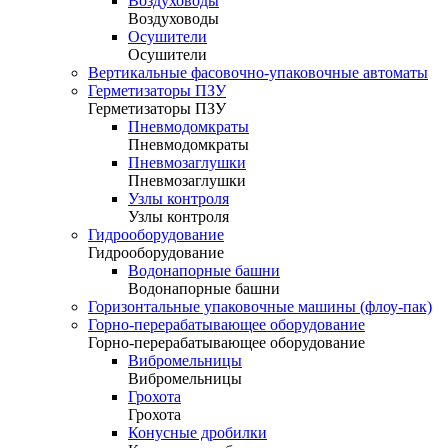
Воздуховоды
Воздуховоды
Осушители
Осушители
Вертикальные фасовочно-упаковочные автоматы
Герметизаторы ПЗУ
Герметизаторы ПЗУ
Пневмодомкраты
Пневмодомкраты
Пневмозаглушки
Пневмозаглушки
Узлы контроля
Узлы контроля
Гидрооборудование
Гидрооборудование
Водонапорные башни
Водонапорные башни
Горизонтальные упаковочные машины (флоу-пак)
Горно-перерабатывающее оборудование
Горно-перерабатывающее оборудование
Вибромельницы
Вибромельницы
Грохота
Грохота
Конусные дробилки