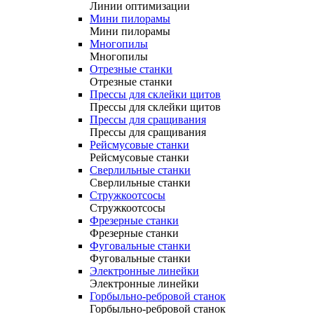
Линии оптимизации
Мини пилорамы
Мини пилорамы
Многопилы
Многопилы
Отрезные станки
Отрезные станки
Прессы для склейки щитов
Прессы для склейки щитов
Прессы для сращивания
Прессы для сращивания
Рейсмусовые станки
Рейсмусовые станки
Сверлильные станки
Сверлильные станки
Стружкоотсосы
Стружкоотсосы
Фрезерные станки
Фрезерные станки
Фуговальные станки
Фуговальные станки
Электронные линейки
Электронные линейки
Горбыльно-ребровой станок
Горбыльно-ребровой станок