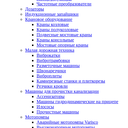
Частотные преобразователи
Дозаторы
Индукционные запайщики
Крановое оборудование
Краны козловые
Краны полукозловые
Подвесные мостовые краны
Краны консольные
Мостовые опорные краны
Малая дорожная техника
Виброкатки
Вибротрамбовки
Разметочные машины
Швонарезчики
Виброплиты
Камнерезные станки и плиткорезы
Резчики кровли
Машины для прочистки канализации
Ассенизаторы
Машины гидродинамические на прицепе
Илососы
Прочистные машины
Мотопомпы
Аварийные мотопомпы Varisco
Высоконапорные мотопомпы