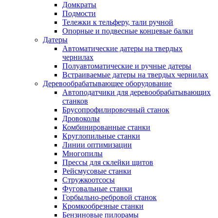
Домкраты
Подмости
Тележки к тельферу, тали ручной
Опорные и подвесные концевые балки
Датеры
Автоматические датеры на твердых
чернилах
Полуавтоматические и ручные датеры
Встраиваемые датеры на твердых чернилах
Деревообрабатывающее оборудование
Автоподатчики для деревообрабатывающих
станков
Брусопрофилировочный станок
Дровоколы
Комбинированные станки
Круглопильные станки
Линии оптимизации
Многопилы
Прессы для склейки щитов
Рейсмусовые станки
Стружкоотсосы
Фуговальные станки
Горбыльно-ребровой станок
Кромкообрезные станки
Бензиновые пилорамы