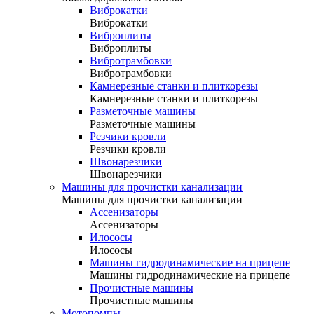
Виброкатки
Виброкатки
Виброплиты
Виброплиты
Вибротрамбовки
Вибротрамбовки
Камнерезные станки и плиткорезы
Камнерезные станки и плиткорезы
Разметочные машины
Разметочные машины
Резчики кровли
Резчики кровли
Швонарезчики
Швонарезчики
Машины для прочистки канализации
Машины для прочистки канализации
Ассенизаторы
Ассенизаторы
Илососы
Илососы
Машины гидродинамические на прицепе
Машины гидродинамические на прицепе
Прочистные машины
Прочистные машины
Мотопомпы