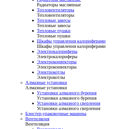
Радиаторы маслянные
Тепловентиляторы
Тепловентиляторы
Тепловые завесы
Тепловые завесы
Тепловые пушки
Тепловые пушки
Шкафы управления калориферами
Шкафы управления калориферами
Электрокалориферы
Электрокалориферы
Электроконвекторы
Электроконвекторы
Электрокотлы
Электрокотлы
Алмазные установки
Алмазные установки
Уcтановки алмазного бурения
Уcтановки алмазного бурения
Установки алмазного сверления
Установки алмазного сверления
Блистер-упаковочные машины
Вентиляция
Вентиляция