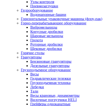
Узлы контроля
Пневмозаглушки
Гидрооборудование
Водонапорные башни
Горизонтальные упаковочные машины (флоу-пак)
Горно-перерабатывающее оборудование
Вибромельницы
Конусные дробилки
Шаровые мельницы
Грохота
Роторные дробилки
Щековые дробилки
Горячие столы
Грануляторы
Бензиновые грануляторы
Дизельные грануляторы
Грузоподъемное оборудование
Весы
Гидравлические тележки
Грузоподъемная техника
Лебедки
Тали
Весы крановые, динамометры
Вилочные погрузчики HELI
Грейферы одноканатные