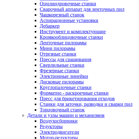
Оцилиндровочные станки
Сварочный аппарат для ленточных пил
Чашкорезный станок
Аспирационные установки
Дебаркер
Инструмент и комплектующие
Кромкооблицовочные станки
Ленточные пилорамы
Мини пилорамы
Отрезные станки
Прессы для сращивания
Сверлильные станки
Фрезерные станки
Электронные линейки
Дисковые пилорамы
Круглопалочные станки
Форматно - раскроечные станки
Пресс для брикетирования отходов
Станки для заточки, разводки и сварки пил
Торцовочный станок
Детали и узлы машин и механизмов
Воздухосборники
Редукторы
Электродвигатели
Мотор-редукторы