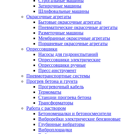
Строгальные машины
Затирочные машины
Шлифовальные машины
Окрасочные агрегаты
Бытовые окрасочные агрегаты
Пневматические окрасочные агрегаты
Разметочные машины
Мембранные окрасочные агрегаты
Поршневые окрасочные агрегаты
Опрессовщики
Насосы для гидроиспытаний
Опрессовщики электрические
Опрессовщики ручные
Пресс-инструмент
Пневмотранспортные системы
Прогрев бетона и грунта
Прогревочный кабель
Термоматы
Станции прогрева бетона
Трансформаторы
Работа с раствором
Бетономешалки и бетоносмесители
Виброрейки электрические бензиновые
Глубинные вибраторы
Виброплощадки