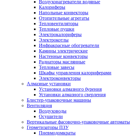
Воздухонагреватели водяные
Калориферы
Напольные конвекторы
Отопительные агрегаты
Тепловентиляторы
Тепловые пушки
Электрокалориферы
Электрокотлы
Инфракрасные обогреватели
Камины электрические
Настенные конвекторы
Радиаторы маслянные
Тепловые завесы
Шкафы управления калориферами
Электроконвекторы
Алмазные установки
Уcтановки алмазного бурения
Установки алмазного сверления
Блистер-упаковочные машины
Вентиляция
Воздуховоды
Осушители
Вертикальные фасовочно-упаковочные автоматы
Герметизаторы ПЗУ
Пневмодомкраты