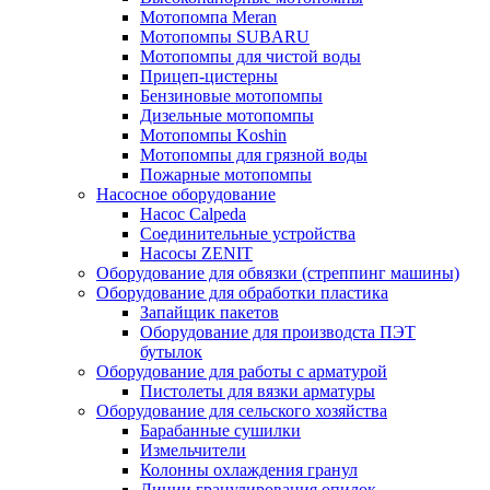
Мотопомпа Meran
Мотопомпы SUBARU
Мотопомпы для чистой воды
Прицеп-цистерны
Бензиновые мотопомпы
Дизельные мотопомпы
Мотопомпы Koshin
Мотопомпы для грязной воды
Пожарные мотопомпы
Насосное оборудование
Насос Calpeda
Соединительные устройства
Насосы ZENIT
Оборудование для обвязки (стреппинг машины)
Оборудование для обработки пластика
Запайщик пакетов
Оборудование для производста ПЭТ
бутылок
Оборудование для работы с арматурой
Пистолеты для вязки арматуры
Оборудование для сельского хозяйства
Барабанные сушилки
Измельчители
Колонны охлаждения гранул
Линии гранулирования опилок