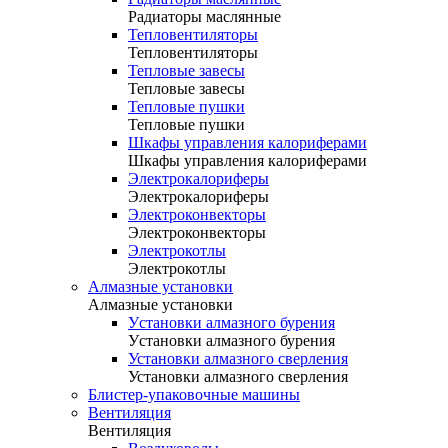
Радиаторы маслянные
Тепловентиляторы
Тепловентиляторы
Тепловые завесы
Тепловые завесы
Тепловые пушки
Тепловые пушки
Шкафы управления калориферами
Шкафы управления калориферами
Электрокалориферы
Электрокалориферы
Электроконвекторы
Электроконвекторы
Электрокотлы
Электрокотлы
Алмазные установки
Алмазные установки
Уcтановки алмазного бурения
Уcтановки алмазного бурения
Установки алмазного сверления
Установки алмазного сверления
Блистер-упаковочные машины
Вентиляция
Вентиляция