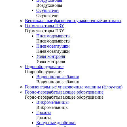
Воздуховоды
Воздуховоды
Осушители
Осушители
Вертикальные фасовочно-упаковочные автоматы
Герметизаторы ПЗУ
Герметизаторы ПЗУ
Пневмодомкраты
Пневмодомкраты
Пневмозаглушки
Пневмозаглушки
Узлы контроля
Узлы контроля
Гидрооборудование
Гидрооборудование
Водонапорные башни
Водонапорные башни
Горизонтальные упаковочные машины (флоу-пак)
Горно-перерабатывающее оборудование
Горно-перерабатывающее оборудование
Вибромельницы
Вибромельницы
Грохота
Грохота
Конусные дробилки