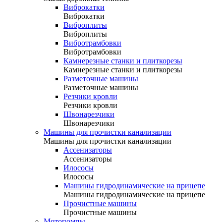
Виброкатки
Виброкатки
Виброплиты
Виброплиты
Вибротрамбовки
Вибротрамбовки
Камнерезные станки и плиткорезы
Камнерезные станки и плиткорезы
Разметочные машины
Разметочные машины
Резчики кровли
Резчики кровли
Швонарезчики
Швонарезчики
Машины для прочистки канализации
Машины для прочистки канализации
Ассенизаторы
Ассенизаторы
Илососы
Илососы
Машины гидродинамические на прицепе
Машины гидродинамические на прицепе
Прочистные машины
Прочистные машины
Мотопомпы