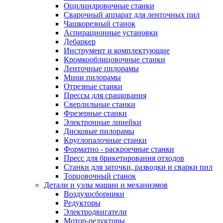
Оцилиндровочные станки
Сварочный аппарат для ленточных пил
Чашкорезный станок
Аспирационные установки
Дебаркер
Инструмент и комплектующие
Кромкооблицовочные станки
Ленточные пилорамы
Мини пилорамы
Отрезные станки
Прессы для сращивания
Сверлильные станки
Фрезерные станки
Электронные линейки
Дисковые пилорамы
Круглопалочные станки
Форматно - раскроечные станки
Пресс для брикетирования отходов
Станки для заточки, разводки и сварки пил
Торцовочный станок
Детали и узлы машин и механизмов
Воздухосборники
Редукторы
Электродвигатели
Мотор-редукторы