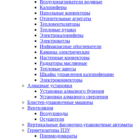
Воздухонагреватели водяные
Калориферы
Напольные конвекторы
Отопительные агрегаты
Тепловентиляторы
Тепловые пушки
Электрокалориферы
Электрокотлы
Инфракрасные обогреватели
Камины электрические
Настенные конвекторы
Радиаторы маслянные
Тепловые завесы
Шкафы управления калориферами
Электроконвекторы
Алмазные установки
Уcтановки алмазного бурения
Установки алмазного сверления
Блистер-упаковочные машины
Вентиляция
Воздуховоды
Осушители
Вертикальные фасовочно-упаковочные автоматы
Герметизаторы ПЗУ
Пневмодомкраты