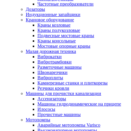
Частотные преобразователи
Дозаторы
Индукционные запайщики
Крановое оборудование
Краны козловые
Краны полукозловые
Подвесные мостовые краны
Краны консольные
Мостовые опорные краны
Малая дорожная техника
Виброкатки
Вибротрамбовки
Разметочные машины
Швонарезчики
Виброплиты
Камнерезные станки и плиткорезы
Резчики кровли
Машины для прочистки канализации
Ассенизаторы
Машины гидродинамические на прицепе
Илососы
Прочистные машины
Мотопомпы
Аварийные мотопомпы Varisco
Высоконапорные мотопомпы