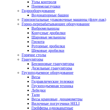
Узлы контроля
Пневмозаглушки
Гидрооборудование
Водонапорные башни
Горизонтальные упаковочные машины (флоу-пак)
Горно-перерабатывающее оборудование
Вибромельницы
Конусные дробилки
Шаровые мельницы
Грохота
Роторные дробилки
Щековые дробилки
Горячие столы
Грануляторы
Бензиновые грануляторы
Дизельные грануляторы
Грузоподъемное оборудование
Весы
Гидравлические тележки
Грузоподъемная техника
Лебедки
Тали
Весы крановые, динамометры
Вилочные погрузчики HELI
Грейферы одноканатные