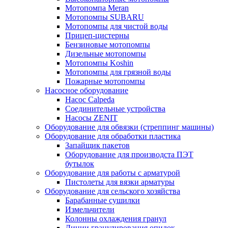
Мотопомпа Meran
Мотопомпы SUBARU
Мотопомпы для чистой воды
Прицеп-цистерны
Бензиновые мотопомпы
Дизельные мотопомпы
Мотопомпы Koshin
Мотопомпы для грязной воды
Пожарные мотопомпы
Насосное оборудование
Насос Calpeda
Соединительные устройства
Насосы ZENIT
Оборудование для обвязки (стреппинг машины)
Оборудование для обработки пластика
Запайщик пакетов
Оборудование для производста ПЭТ
бутылок
Оборудование для работы с арматурой
Пистолеты для вязки арматуры
Оборудование для сельского хозяйства
Барабанные сушилки
Измельчители
Колонны охлаждения гранул
Линии гранулирования опилок