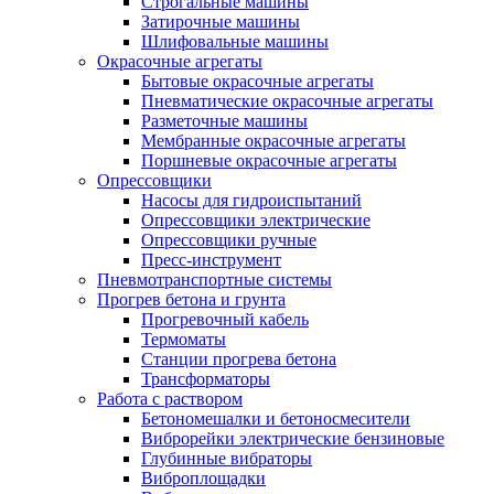
Строгальные машины
Затирочные машины
Шлифовальные машины
Окрасочные агрегаты
Бытовые окрасочные агрегаты
Пневматические окрасочные агрегаты
Разметочные машины
Мембранные окрасочные агрегаты
Поршневые окрасочные агрегаты
Опрессовщики
Насосы для гидроиспытаний
Опрессовщики электрические
Опрессовщики ручные
Пресс-инструмент
Пневмотранспортные системы
Прогрев бетона и грунта
Прогревочный кабель
Термоматы
Станции прогрева бетона
Трансформаторы
Работа с раствором
Бетономешалки и бетоносмесители
Виброрейки электрические бензиновые
Глубинные вибраторы
Виброплощадки