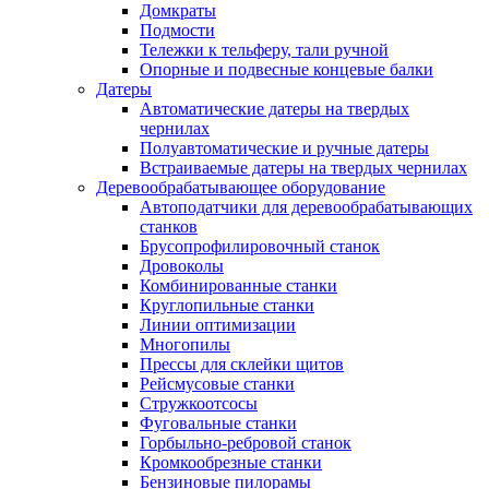
Домкраты
Подмости
Тележки к тельферу, тали ручной
Опорные и подвесные концевые балки
Датеры
Автоматические датеры на твердых
чернилах
Полуавтоматические и ручные датеры
Встраиваемые датеры на твердых чернилах
Деревообрабатывающее оборудование
Автоподатчики для деревообрабатывающих
станков
Брусопрофилировочный станок
Дровоколы
Комбинированные станки
Круглопильные станки
Линии оптимизации
Многопилы
Прессы для склейки щитов
Рейсмусовые станки
Стружкоотсосы
Фуговальные станки
Горбыльно-ребровой станок
Кромкообрезные станки
Бензиновые пилорамы