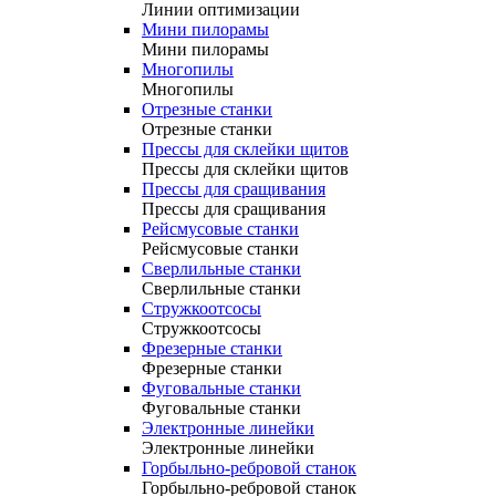
Линии оптимизации
Мини пилорамы
Мини пилорамы
Многопилы
Многопилы
Отрезные станки
Отрезные станки
Прессы для склейки щитов
Прессы для склейки щитов
Прессы для сращивания
Прессы для сращивания
Рейсмусовые станки
Рейсмусовые станки
Сверлильные станки
Сверлильные станки
Стружкоотсосы
Стружкоотсосы
Фрезерные станки
Фрезерные станки
Фуговальные станки
Фуговальные станки
Электронные линейки
Электронные линейки
Горбыльно-ребровой станок
Горбыльно-ребровой станок