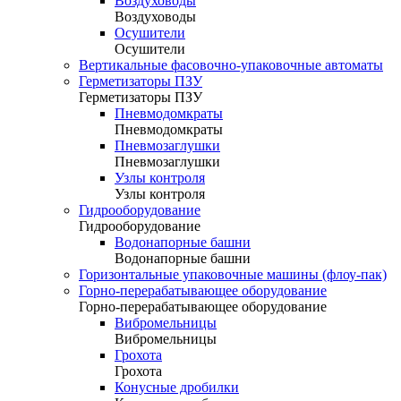
Воздуховоды
Воздуховоды
Осушители
Осушители
Вертикальные фасовочно-упаковочные автоматы
Герметизаторы ПЗУ
Герметизаторы ПЗУ
Пневмодомкраты
Пневмодомкраты
Пневмозаглушки
Пневмозаглушки
Узлы контроля
Узлы контроля
Гидрооборудование
Гидрооборудование
Водонапорные башни
Водонапорные башни
Горизонтальные упаковочные машины (флоу-пак)
Горно-перерабатывающее оборудование
Горно-перерабатывающее оборудование
Вибромельницы
Вибромельницы
Грохота
Грохота
Конусные дробилки