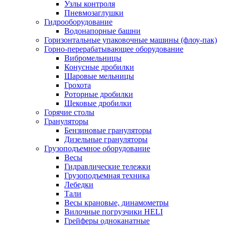
Узлы контроля
Пневмозаглушки
Гидрооборудование
Водонапорные башни
Горизонтальные упаковочные машины (флоу-пак)
Горно-перерабатывающее оборудование
Вибромельницы
Конусные дробилки
Шаровые мельницы
Грохота
Роторные дробилки
Щековые дробилки
Горячие столы
Грануляторы
Бензиновые грануляторы
Дизельные грануляторы
Грузоподъемное оборудование
Весы
Гидравлические тележки
Грузоподъемная техника
Лебедки
Тали
Весы крановые, динамометры
Вилочные погрузчики HELI
Грейферы одноканатные