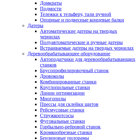
Домкраты
Подмости
Тележки к тельферу, тали ручной
Опорные и подвесные концевые балки
Датеры
Автоматические датеры на твердых
чернилах
Полуавтоматические и ручные датеры
Встраиваемые датеры на твердых чернилах
Деревообрабатывающее оборудование
Автоподатчики для деревообрабатывающих
станков
Брусопрофилировочный станок
Дровоколы
Комбинированные станки
Круглопильные станки
Линии оптимизации
Многопилы
Прессы для склейки щитов
Рейсмусовые станки
Стружкоотсосы
Фуговальные станки
Горбыльно-ребровой станок
Кромкообрезные станки
Бензиновые пилорамы