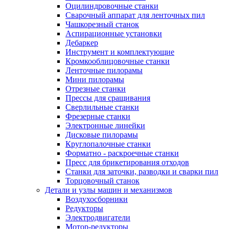
Оцилиндровочные станки
Сварочный аппарат для ленточных пил
Чашкорезный станок
Аспирационные установки
Дебаркер
Инструмент и комплектующие
Кромкооблицовочные станки
Ленточные пилорамы
Мини пилорамы
Отрезные станки
Прессы для сращивания
Сверлильные станки
Фрезерные станки
Электронные линейки
Дисковые пилорамы
Круглопалочные станки
Форматно - раскроечные станки
Пресс для брикетирования отходов
Станки для заточки, разводки и сварки пил
Торцовочный станок
Детали и узлы машин и механизмов
Воздухосборники
Редукторы
Электродвигатели
Мотор-редукторы