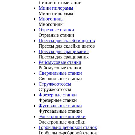
Линии оптимизации
Мини пилорамы
Мини пилорамы
Многопилы
Многопилы
Отрезные станки
Отрезные станки
Прессы для склейки щитов
Прессы для склейки щитов
Прессы для сращивания
Прессы для сращивания
Рейсмусовые станки
Рейсмусовые станки
Сверлильные станки
Сверлильные станки
Стружкоотсосы
Стружкоотсосы
Фрезерные станки
Фрезерные станки
Фуговальные станки
Фуговальные станки
Электронные линейки
Электронные линейки
Горбыльно-ребровой станок
Горбыльно-ребровой станок