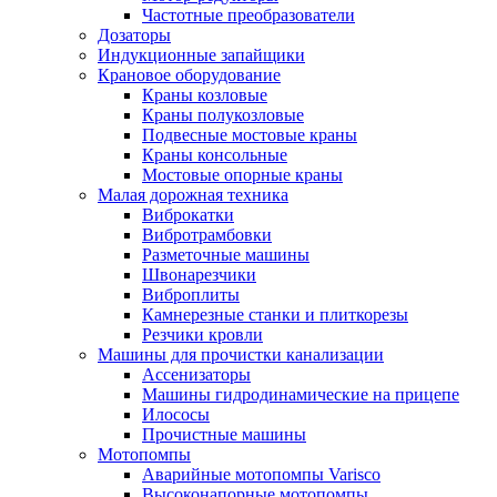
Частотные преобразователи
Дозаторы
Индукционные запайщики
Крановое оборудование
Краны козловые
Краны полукозловые
Подвесные мостовые краны
Краны консольные
Мостовые опорные краны
Малая дорожная техника
Виброкатки
Вибротрамбовки
Разметочные машины
Швонарезчики
Виброплиты
Камнерезные станки и плиткорезы
Резчики кровли
Машины для прочистки канализации
Ассенизаторы
Машины гидродинамические на прицепе
Илососы
Прочистные машины
Мотопомпы
Аварийные мотопомпы Varisco
Высоконапорные мотопомпы