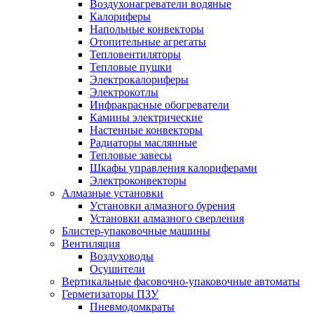
Воздухонагреватели водяные
Калориферы
Напольные конвекторы
Отопительные агрегаты
Тепловентиляторы
Тепловые пушки
Электрокалориферы
Электрокотлы
Инфракрасные обогреватели
Камины электрические
Настенные конвекторы
Радиаторы маслянные
Тепловые завесы
Шкафы управления калориферами
Электроконвекторы
Алмазные установки
Уcтановки алмазного бурения
Установки алмазного сверления
Блистер-упаковочные машины
Вентиляция
Воздуховоды
Осушители
Вертикальные фасовочно-упаковочные автоматы
Герметизаторы ПЗУ
Пневмодомкраты