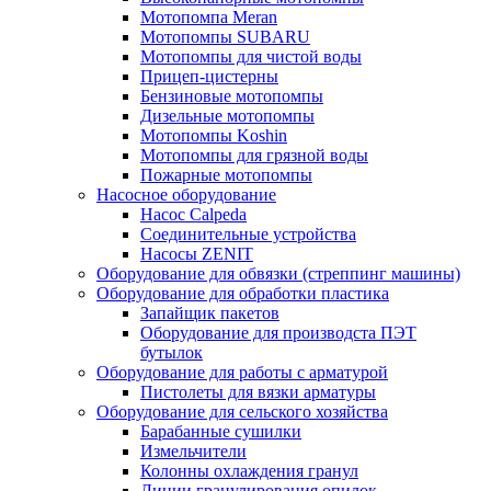
Мотопомпа Meran
Мотопомпы SUBARU
Мотопомпы для чистой воды
Прицеп-цистерны
Бензиновые мотопомпы
Дизельные мотопомпы
Мотопомпы Koshin
Мотопомпы для грязной воды
Пожарные мотопомпы
Насосное оборудование
Насос Calpeda
Соединительные устройства
Насосы ZENIT
Оборудование для обвязки (стреппинг машины)
Оборудование для обработки пластика
Запайщик пакетов
Оборудование для производста ПЭТ
бутылок
Оборудование для работы с арматурой
Пистолеты для вязки арматуры
Оборудование для сельского хозяйства
Барабанные сушилки
Измельчители
Колонны охлаждения гранул
Линии гранулирования опилок