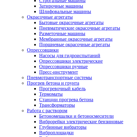
Строгальные машины
Затирочные машины
Шлифовальные машины
Окрасочные агрегаты
Бытовые окрасочные агрегаты
Пневматические окрасочные агрегаты
Разметочные машины
Мембранные окрасочные агрегаты
Поршневые окрасочные агрегаты
Опрессовщики
Насосы для гидроиспытаний
Опрессовщики электрические
Опрессовщики ручные
Пресс-инструмент
Пневмотранспортные системы
Прогрев бетона и грунта
Прогревочный кабель
Термоматы
Станции прогрева бетона
Трансформаторы
Работа с раствором
Бетономешалки и бетоносмесители
Виброрейки электрические бензиновые
Глубинные вибраторы
Виброплощадки