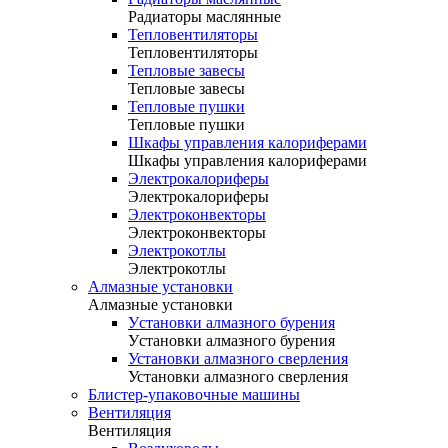
Радиаторы маслянные
Тепловентиляторы
Тепловентиляторы
Тепловые завесы
Тепловые завесы
Тепловые пушки
Тепловые пушки
Шкафы управления калориферами
Шкафы управления калориферами
Электрокалориферы
Электрокалориферы
Электроконвекторы
Электроконвекторы
Электрокотлы
Электрокотлы
Алмазные установки
Алмазные установки
Уcтановки алмазного бурения
Уcтановки алмазного бурения
Установки алмазного сверления
Установки алмазного сверления
Блистер-упаковочные машины
Вентиляция
Вентиляция