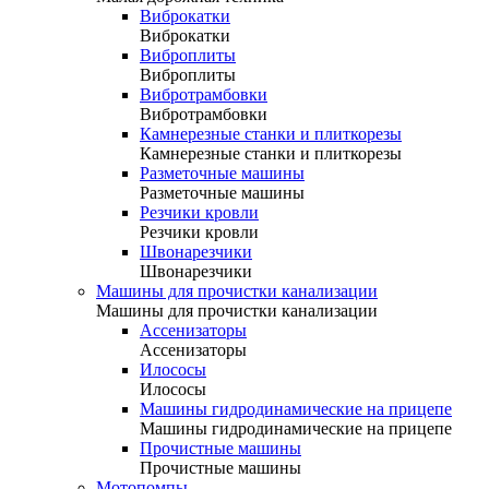
Виброкатки
Виброкатки
Виброплиты
Виброплиты
Вибротрамбовки
Вибротрамбовки
Камнерезные станки и плиткорезы
Камнерезные станки и плиткорезы
Разметочные машины
Разметочные машины
Резчики кровли
Резчики кровли
Швонарезчики
Швонарезчики
Машины для прочистки канализации
Машины для прочистки канализации
Ассенизаторы
Ассенизаторы
Илососы
Илососы
Машины гидродинамические на прицепе
Машины гидродинамические на прицепе
Прочистные машины
Прочистные машины
Мотопомпы