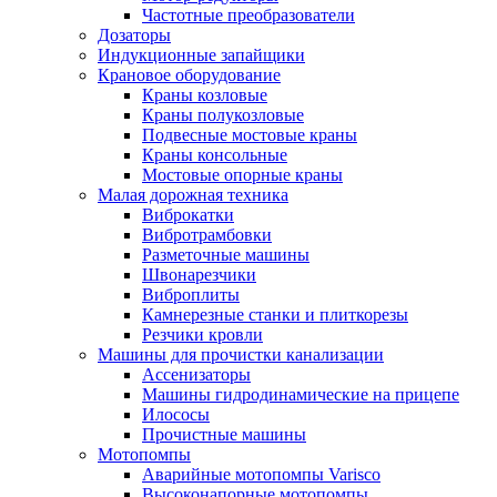
Частотные преобразователи
Дозаторы
Индукционные запайщики
Крановое оборудование
Краны козловые
Краны полукозловые
Подвесные мостовые краны
Краны консольные
Мостовые опорные краны
Малая дорожная техника
Виброкатки
Вибротрамбовки
Разметочные машины
Швонарезчики
Виброплиты
Камнерезные станки и плиткорезы
Резчики кровли
Машины для прочистки канализации
Ассенизаторы
Машины гидродинамические на прицепе
Илососы
Прочистные машины
Мотопомпы
Аварийные мотопомпы Varisco
Высоконапорные мотопомпы