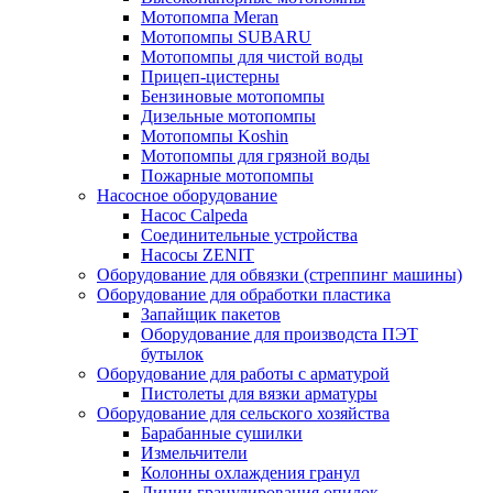
Мотопомпа Meran
Мотопомпы SUBARU
Мотопомпы для чистой воды
Прицеп-цистерны
Бензиновые мотопомпы
Дизельные мотопомпы
Мотопомпы Koshin
Мотопомпы для грязной воды
Пожарные мотопомпы
Насосное оборудование
Насос Calpeda
Соединительные устройства
Насосы ZENIT
Оборудование для обвязки (стреппинг машины)
Оборудование для обработки пластика
Запайщик пакетов
Оборудование для производста ПЭТ
бутылок
Оборудование для работы с арматурой
Пистолеты для вязки арматуры
Оборудование для сельского хозяйства
Барабанные сушилки
Измельчители
Колонны охлаждения гранул
Линии гранулирования опилок