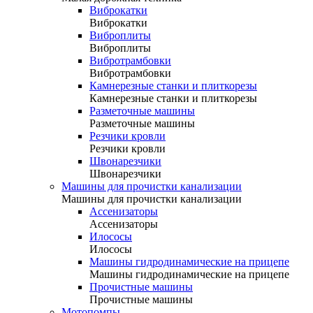
Виброкатки
Виброкатки
Виброплиты
Виброплиты
Вибротрамбовки
Вибротрамбовки
Камнерезные станки и плиткорезы
Камнерезные станки и плиткорезы
Разметочные машины
Разметочные машины
Резчики кровли
Резчики кровли
Швонарезчики
Швонарезчики
Машины для прочистки канализации
Машины для прочистки канализации
Ассенизаторы
Ассенизаторы
Илососы
Илососы
Машины гидродинамические на прицепе
Машины гидродинамические на прицепе
Прочистные машины
Прочистные машины
Мотопомпы