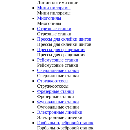
Линии оптимизации
Мини пилорамы
Мини пилорамы
Многопилы
Многопилы
Отрезные станки
Отрезные станки
Прессы для склейки щитов
Прессы для склейки щитов
Прессы для сращивания
Прессы для сращивания
Рейсмусовые станки
Рейсмусовые станки
Сверлильные станки
Сверлильные станки
Стружкоотсосы
Стружкоотсосы
Фрезерные станки
Фрезерные станки
Фуговальные станки
Фуговальные станки
Электронные линейки
Электронные линейки
Горбыльно-ребровой станок
Горбыльно-ребровой станок