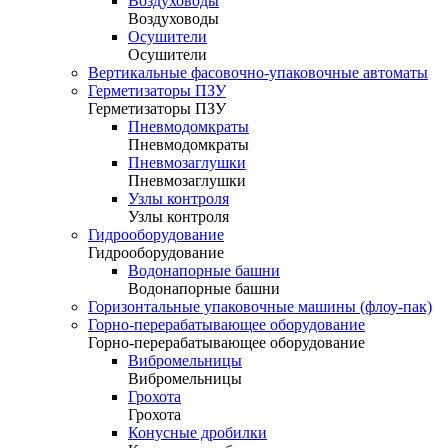
Воздуховоды
Воздуховоды
Осушители
Осушители
Вертикальные фасовочно-упаковочные автоматы
Герметизаторы ПЗУ
Герметизаторы ПЗУ
Пневмодомкраты
Пневмодомкраты
Пневмозаглушки
Пневмозаглушки
Узлы контроля
Узлы контроля
Гидрооборудование
Гидрооборудование
Водонапорные башни
Водонапорные башни
Горизонтальные упаковочные машины (флоу-пак)
Горно-перерабатывающее оборудование
Горно-перерабатывающее оборудование
Вибромельницы
Вибромельницы
Грохота
Грохота
Конусные дробилки