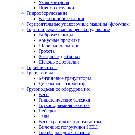
Узлы контроля
Пневмозаглушки
Гидрооборудование
Водонапорные башни
Горизонтальные упаковочные машины (флоу-пак)
Горно-перерабатывающее оборудование
Вибромельницы
Конусные дробилки
Шаровые мельницы
Грохота
Роторные дробилки
Щековые дробилки
Горячие столы
Грануляторы
Бензиновые грануляторы
Дизельные грануляторы
Грузоподъемное оборудование
Весы
Гидравлические тележки
Грузоподъемная техника
Лебедки
Тали
Весы крановые, динамометры
Вилочные погрузчики HELI
Грейферы одноканатные