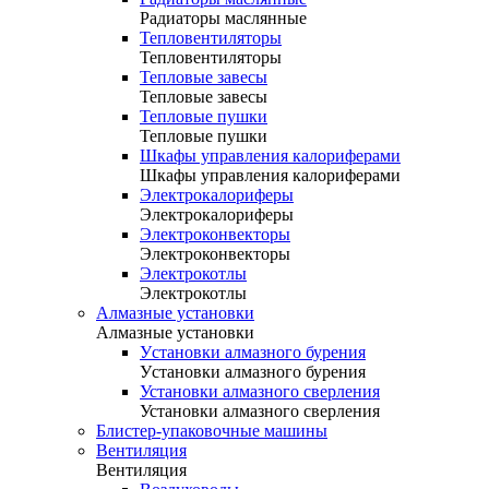
Радиаторы маслянные
Тепловентиляторы
Тепловентиляторы
Тепловые завесы
Тепловые завесы
Тепловые пушки
Тепловые пушки
Шкафы управления калориферами
Шкафы управления калориферами
Электрокалориферы
Электрокалориферы
Электроконвекторы
Электроконвекторы
Электрокотлы
Электрокотлы
Алмазные установки
Алмазные установки
Уcтановки алмазного бурения
Уcтановки алмазного бурения
Установки алмазного сверления
Установки алмазного сверления
Блистер-упаковочные машины
Вентиляция
Вентиляция