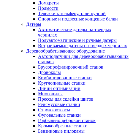
Домкраты
Подмости
Тележки к тельферу, тали ручной
Опорные и подвесные концевые балки
Датеры
Автоматические датеры на твердых
чернилах
Полуавтоматические и ручные датеры
Встраиваемые датеры на твердых чернилах
Деревообрабатывающее оборудование
Автоподатчики для деревообрабатывающих
станков
Брусопрофилировочный станок
Дровоколы
Комбинированные станки
Круглопильные станки
Линии оптимизации
Многопилы
Прессы для склейки щитов
Рейсмусовые станки
Стружкоотсосы
Фуговальные станки
Горбыльно-ребровой станок
Кромкообрезные станки
Бензиновые пилорамы