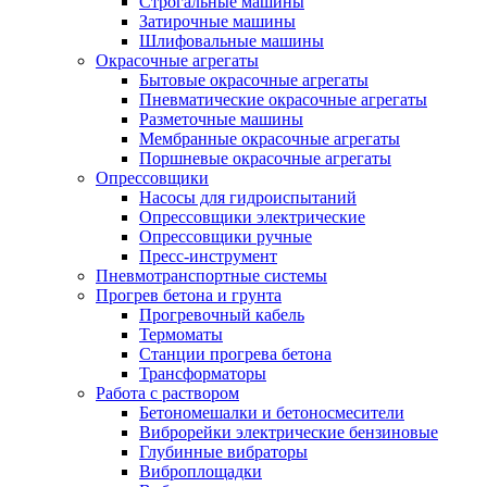
Строгальные машины
Затирочные машины
Шлифовальные машины
Окрасочные агрегаты
Бытовые окрасочные агрегаты
Пневматические окрасочные агрегаты
Разметочные машины
Мембранные окрасочные агрегаты
Поршневые окрасочные агрегаты
Опрессовщики
Насосы для гидроиспытаний
Опрессовщики электрические
Опрессовщики ручные
Пресс-инструмент
Пневмотранспортные системы
Прогрев бетона и грунта
Прогревочный кабель
Термоматы
Станции прогрева бетона
Трансформаторы
Работа с раствором
Бетономешалки и бетоносмесители
Виброрейки электрические бензиновые
Глубинные вибраторы
Виброплощадки