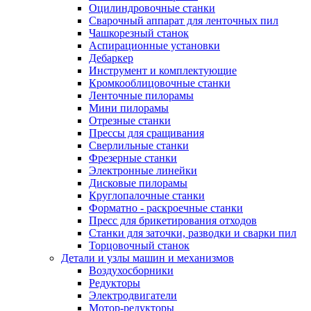
Оцилиндровочные станки
Сварочный аппарат для ленточных пил
Чашкорезный станок
Аспирационные установки
Дебаркер
Инструмент и комплектующие
Кромкооблицовочные станки
Ленточные пилорамы
Мини пилорамы
Отрезные станки
Прессы для сращивания
Сверлильные станки
Фрезерные станки
Электронные линейки
Дисковые пилорамы
Круглопалочные станки
Форматно - раскроечные станки
Пресс для брикетирования отходов
Станки для заточки, разводки и сварки пил
Торцовочный станок
Детали и узлы машин и механизмов
Воздухосборники
Редукторы
Электродвигатели
Мотор-редукторы