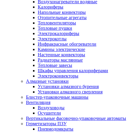
Воздухонагреватели водяные
Калориферы
Напольные конвекторы
Отопительные агрегаты
Тепловентиляторы
Тепловые пушки
Электрокалориферы
Электрокотлы
Инфракрасные обогреватели
Камины электрические
Настенные конвекторы
Радиаторы маслянные
Тепловые завесы
Шкафы управления калориферами
Электроконвекторы
Алмазные установки
Уcтановки алмазного бурения
Установки алмазного сверления
Блистер-упаковочные машины
Вентиляция
Воздуховоды
Осушители
Вертикальные фасовочно-упаковочные автоматы
Герметизаторы ПЗУ
Пневмодомкраты