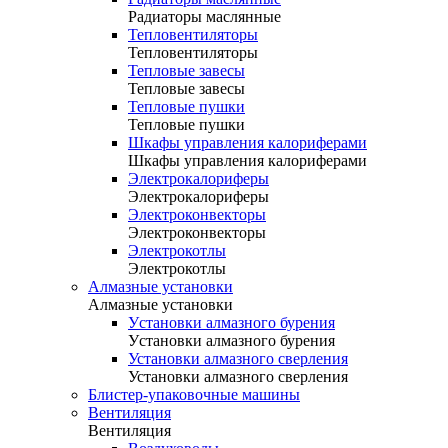
Радиаторы маслянные
Тепловентиляторы
Тепловентиляторы
Тепловые завесы
Тепловые завесы
Тепловые пушки
Тепловые пушки
Шкафы управления калориферами
Шкафы управления калориферами
Электрокалориферы
Электрокалориферы
Электроконвекторы
Электроконвекторы
Электрокотлы
Электрокотлы
Алмазные установки
Алмазные установки
Уcтановки алмазного бурения
Уcтановки алмазного бурения
Установки алмазного сверления
Установки алмазного сверления
Блистер-упаковочные машины
Вентиляция
Вентиляция