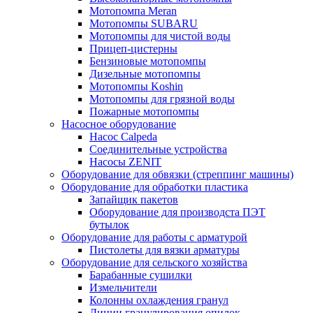
Мотопомпа Meran
Мотопомпы SUBARU
Мотопомпы для чистой воды
Прицеп-цистерны
Бензиновые мотопомпы
Дизельные мотопомпы
Мотопомпы Koshin
Мотопомпы для грязной воды
Пожарные мотопомпы
Насосное оборудование
Насос Calpeda
Соединительные устройства
Насосы ZENIT
Оборудование для обвязки (стреппинг машины)
Оборудование для обработки пластика
Запайщик пакетов
Оборудование для производста ПЭТ
бутылок
Оборудование для работы с арматурой
Пистолеты для вязки арматуры
Оборудование для сельского хозяйства
Барабанные сушилки
Измельчители
Колонны охлаждения гранул
Линии гранулирования опилок