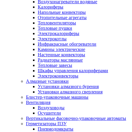
Воздухонагреватели водяные
Калориферы
Напольные конвекторы
Отопительные агрегаты
Тепловентиляторы
Тепловые пушки
Электрокалориферы
Электрокотлы
Инфракрасные обогреватели
Камины электрические
Настенные конвекторы
Радиаторы маслянные
Тепловые завесы
Шкафы управления калориферами
Электроконвекторы
Алмазные установки
Уcтановки алмазного бурения
Установки алмазного сверления
Блистер-упаковочные машины
Вентиляция
Воздуховоды
Осушители
Вертикальные фасовочно-упаковочные автоматы
Герметизаторы ПЗУ
Пневмодомкраты