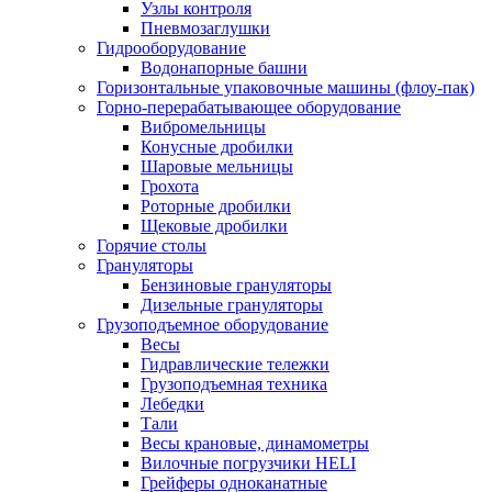
Узлы контроля
Пневмозаглушки
Гидрооборудование
Водонапорные башни
Горизонтальные упаковочные машины (флоу-пак)
Горно-перерабатывающее оборудование
Вибромельницы
Конусные дробилки
Шаровые мельницы
Грохота
Роторные дробилки
Щековые дробилки
Горячие столы
Грануляторы
Бензиновые грануляторы
Дизельные грануляторы
Грузоподъемное оборудование
Весы
Гидравлические тележки
Грузоподъемная техника
Лебедки
Тали
Весы крановые, динамометры
Вилочные погрузчики HELI
Грейферы одноканатные