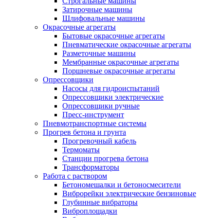
Строгальные машины
Затирочные машины
Шлифовальные машины
Окрасочные агрегаты
Бытовые окрасочные агрегаты
Пневматические окрасочные агрегаты
Разметочные машины
Мембранные окрасочные агрегаты
Поршневые окрасочные агрегаты
Опрессовщики
Насосы для гидроиспытаний
Опрессовщики электрические
Опрессовщики ручные
Пресс-инструмент
Пневмотранспортные системы
Прогрев бетона и грунта
Прогревочный кабель
Термоматы
Станции прогрева бетона
Трансформаторы
Работа с раствором
Бетономешалки и бетоносмесители
Виброрейки электрические бензиновые
Глубинные вибраторы
Виброплощадки