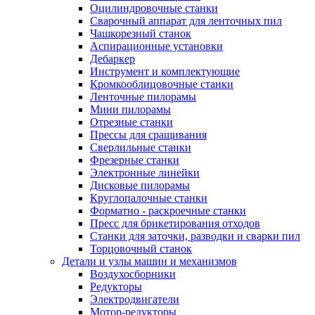
Оцилиндровочные станки
Сварочный аппарат для ленточных пил
Чашкорезный станок
Аспирационные установки
Дебаркер
Инструмент и комплектующие
Кромкооблицовочные станки
Ленточные пилорамы
Мини пилорамы
Отрезные станки
Прессы для сращивания
Сверлильные станки
Фрезерные станки
Электронные линейки
Дисковые пилорамы
Круглопалочные станки
Форматно - раскроечные станки
Пресс для брикетирования отходов
Станки для заточки, разводки и сварки пил
Торцовочный станок
Детали и узлы машин и механизмов
Воздухосборники
Редукторы
Электродвигатели
Мотор-редукторы