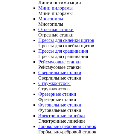
Линии оптимизации
Мини пилорамы
Мини пилорамы
Многопилы
Многопилы
Отрезные станки
Отрезные станки
Прессы для склейки щитов
Прессы для склейки щитов
Прессы для сращивания
Прессы для сращивания
Рейсмусовые станки
Рейсмусовые станки
Сверлильные станки
Сверлильные станки
Стружкоотсосы
Стружкоотсосы
Фрезерные станки
Фрезерные станки
Фуговальные станки
Фуговальные станки
Электронные линейки
Электронные линейки
Горбыльно-ребровой станок
Горбыльно-ребровой станок