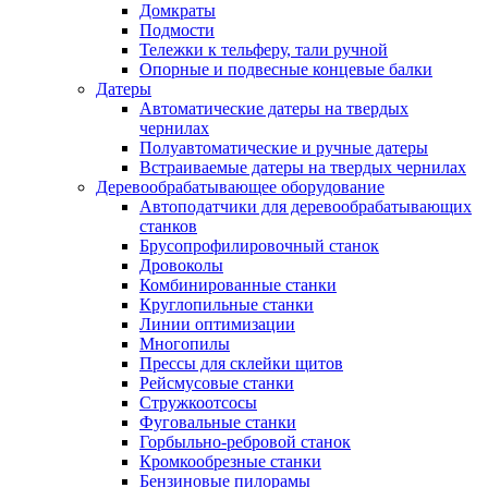
Домкраты
Подмости
Тележки к тельферу, тали ручной
Опорные и подвесные концевые балки
Датеры
Автоматические датеры на твердых
чернилах
Полуавтоматические и ручные датеры
Встраиваемые датеры на твердых чернилах
Деревообрабатывающее оборудование
Автоподатчики для деревообрабатывающих
станков
Брусопрофилировочный станок
Дровоколы
Комбинированные станки
Круглопильные станки
Линии оптимизации
Многопилы
Прессы для склейки щитов
Рейсмусовые станки
Стружкоотсосы
Фуговальные станки
Горбыльно-ребровой станок
Кромкообрезные станки
Бензиновые пилорамы