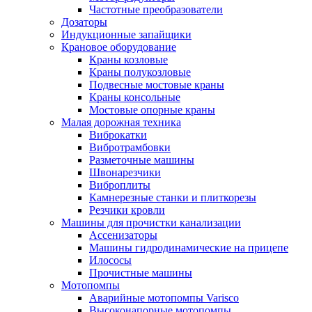
Частотные преобразователи
Дозаторы
Индукционные запайщики
Крановое оборудование
Краны козловые
Краны полукозловые
Подвесные мостовые краны
Краны консольные
Мостовые опорные краны
Малая дорожная техника
Виброкатки
Вибротрамбовки
Разметочные машины
Швонарезчики
Виброплиты
Камнерезные станки и плиткорезы
Резчики кровли
Машины для прочистки канализации
Ассенизаторы
Машины гидродинамические на прицепе
Илососы
Прочистные машины
Мотопомпы
Аварийные мотопомпы Varisco
Высоконапорные мотопомпы