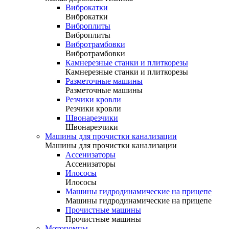
Виброкатки
Виброкатки
Виброплиты
Виброплиты
Вибротрамбовки
Вибротрамбовки
Камнерезные станки и плиткорезы
Камнерезные станки и плиткорезы
Разметочные машины
Разметочные машины
Резчики кровли
Резчики кровли
Швонарезчики
Швонарезчики
Машины для прочистки канализации
Машины для прочистки канализации
Ассенизаторы
Ассенизаторы
Илососы
Илососы
Машины гидродинамические на прицепе
Машины гидродинамические на прицепе
Прочистные машины
Прочистные машины
Мотопомпы