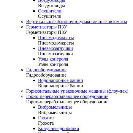
Воздуховоды
Воздуховоды
Осушители
Осушители
Вертикальные фасовочно-упаковочные автоматы
Герметизаторы ПЗУ
Герметизаторы ПЗУ
Пневмодомкраты
Пневмодомкраты
Пневмозаглушки
Пневмозаглушки
Узлы контроля
Узлы контроля
Гидрооборудование
Гидрооборудование
Водонапорные башни
Водонапорные башни
Горизонтальные упаковочные машины (флоу-пак)
Горно-перерабатывающее оборудование
Горно-перерабатывающее оборудование
Вибромельницы
Вибромельницы
Грохота
Грохота
Конусные дробилки