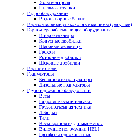
Узлы контроля
Пневмозаглушки
Гидрооборудование
Водонапорные башни
Горизонтальные упаковочные машины (флоу-пак)
Горно-перерабатывающее оборудование
Вибромельницы
Конусные дробилки
Шаровые мельницы
Грохота
Роторные дробилки
Щековые дробилки
Горячие столы
Грануляторы
Бензиновые грануляторы
Дизельные грануляторы
Грузоподъемное оборудование
Весы
Гидравлические тележки
Грузоподъемная техника
Лебедки
Тали
Весы крановые, динамометры
Вилочные погрузчики HELI
Грейферы одноканатные