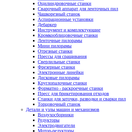
Оцилиндровочные станки
Сварочный аппарат для ленточных пил
Чашкорезный станок
Аспирационные установки
Дебаркер
Инструмент и комплектующие
Кромкооблицовочные станки
Ленточные пилорамы
Мини пилорамы
Отрезные станки
Прессы для сращивания
Сверлильные станки
Фрезерные станки
Электронные линейки
Дисковые пилорамы
Круглопалочные станки
Форматно - раскроечные станки
Пресс для брикетирования отходов
Станки для заточки, разводки и сварки пил
Торцовочный станок
Детали и узлы машин и механизмов
Воздухосборники
Редукторы
Электродвигатели
Мотор-редукторы