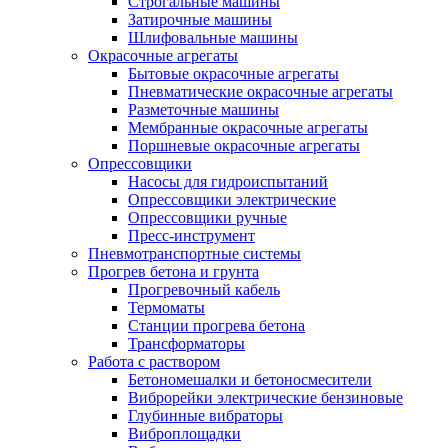
Строгальные машины
Затирочные машины
Шлифовальные машины
Окрасочные агрегаты
Бытовые окрасочные агрегаты
Пневматические окрасочные агрегаты
Разметочные машины
Мембранные окрасочные агрегаты
Поршневые окрасочные агрегаты
Опрессовщики
Насосы для гидроиспытаний
Опрессовщики электрические
Опрессовщики ручные
Пресс-инструмент
Пневмотранспортные системы
Прогрев бетона и грунта
Прогревочный кабель
Термоматы
Станции прогрева бетона
Трансформаторы
Работа с раствором
Бетономешалки и бетоносмесители
Виброрейки электрические бензиновые
Глубинные вибраторы
Виброплощадки