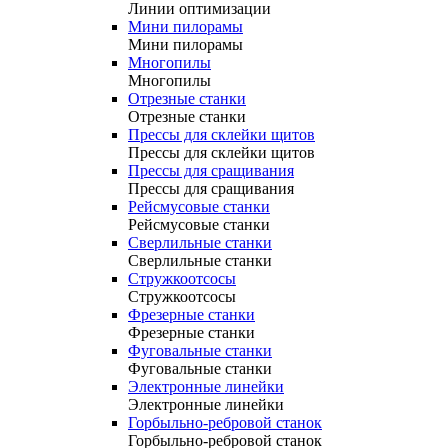
Линии оптимизации
Мини пилорамы
Мини пилорамы
Многопилы
Многопилы
Отрезные станки
Отрезные станки
Прессы для склейки щитов
Прессы для склейки щитов
Прессы для сращивания
Прессы для сращивания
Рейсмусовые станки
Рейсмусовые станки
Сверлильные станки
Сверлильные станки
Стружкоотсосы
Стружкоотсосы
Фрезерные станки
Фрезерные станки
Фуговальные станки
Фуговальные станки
Электронные линейки
Электронные линейки
Горбыльно-ребровой станок
Горбыльно-ребровой станок