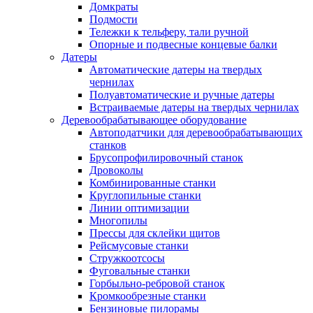
Домкраты
Подмости
Тележки к тельферу, тали ручной
Опорные и подвесные концевые балки
Датеры
Автоматические датеры на твердых
чернилах
Полуавтоматические и ручные датеры
Встраиваемые датеры на твердых чернилах
Деревообрабатывающее оборудование
Автоподатчики для деревообрабатывающих
станков
Брусопрофилировочный станок
Дровоколы
Комбинированные станки
Круглопильные станки
Линии оптимизации
Многопилы
Прессы для склейки щитов
Рейсмусовые станки
Стружкоотсосы
Фуговальные станки
Горбыльно-ребровой станок
Кромкообрезные станки
Бензиновые пилорамы