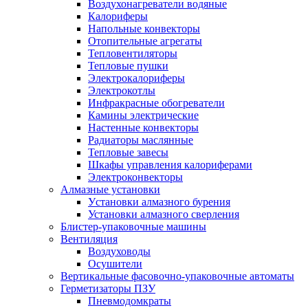
Воздухонагреватели водяные
Калориферы
Напольные конвекторы
Отопительные агрегаты
Тепловентиляторы
Тепловые пушки
Электрокалориферы
Электрокотлы
Инфракрасные обогреватели
Камины электрические
Настенные конвекторы
Радиаторы маслянные
Тепловые завесы
Шкафы управления калориферами
Электроконвекторы
Алмазные установки
Уcтановки алмазного бурения
Установки алмазного сверления
Блистер-упаковочные машины
Вентиляция
Воздуховоды
Осушители
Вертикальные фасовочно-упаковочные автоматы
Герметизаторы ПЗУ
Пневмодомкраты