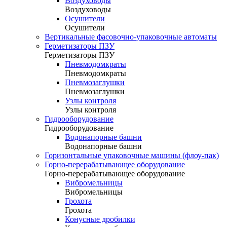
Воздуховоды
Воздуховоды
Осушители
Осушители
Вертикальные фасовочно-упаковочные автоматы
Герметизаторы ПЗУ
Герметизаторы ПЗУ
Пневмодомкраты
Пневмодомкраты
Пневмозаглушки
Пневмозаглушки
Узлы контроля
Узлы контроля
Гидрооборудование
Гидрооборудование
Водонапорные башни
Водонапорные башни
Горизонтальные упаковочные машины (флоу-пак)
Горно-перерабатывающее оборудование
Горно-перерабатывающее оборудование
Вибромельницы
Вибромельницы
Грохота
Грохота
Конусные дробилки