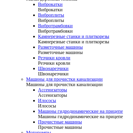
Виброкатки
Виброкатки
Виброплиты
Виброплиты
Вибротрамбовки
Вибротрамбовки
Камнерезные станки и плиткорезы
Камнерезные станки и плиткорезы
Разметочные машины
Разметочные машины
Резчики кровли
Резчики кровли
Швонарезчики
Швонарезчики
Машины для прочистки канализации
Машины для прочистки канализации
Ассенизаторы
Ассенизаторы
Илососы
Илососы
Машины гидродинамические на прицепе
Машины гидродинамические на прицепе
Прочистные машины
Прочистные машины
Мотопомпы