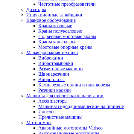
Частотные преобразователи
Дозаторы
Индукционные запайщики
Крановое оборудование
Краны козловые
Краны полукозловые
Подвесные мостовые краны
Краны консольные
Мостовые опорные краны
Малая дорожная техника
Виброкатки
Вибротрамбовки
Разметочные машины
Швонарезчики
Виброплиты
Камнерезные станки и плиткорезы
Резчики кровли
Машины для прочистки канализации
Ассенизаторы
Машины гидродинамические на прицепе
Илососы
Прочистные машины
Мотопомпы
Аварийные мотопомпы Varisco
Высоконапорные мотопомпы