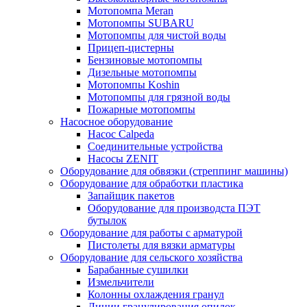
Мотопомпа Meran
Мотопомпы SUBARU
Мотопомпы для чистой воды
Прицеп-цистерны
Бензиновые мотопомпы
Дизельные мотопомпы
Мотопомпы Koshin
Мотопомпы для грязной воды
Пожарные мотопомпы
Насосное оборудование
Насос Calpeda
Соединительные устройства
Насосы ZENIT
Оборудование для обвязки (стреппинг машины)
Оборудование для обработки пластика
Запайщик пакетов
Оборудование для производста ПЭТ
бутылок
Оборудование для работы с арматурой
Пистолеты для вязки арматуры
Оборудование для сельского хозяйства
Барабанные сушилки
Измельчители
Колонны охлаждения гранул
Линии гранулирования опилок