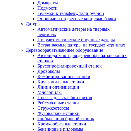
Домкраты
Подмости
Тележки к тельферу, тали ручной
Опорные и подвесные концевые балки
Датеры
Автоматические датеры на твердых
чернилах
Полуавтоматические и ручные датеры
Встраиваемые датеры на твердых чернилах
Деревообрабатывающее оборудование
Автоподатчики для деревообрабатывающих
станков
Брусопрофилировочный станок
Дровоколы
Комбинированные станки
Круглопильные станки
Линии оптимизации
Многопилы
Прессы для склейки щитов
Рейсмусовые станки
Стружкоотсосы
Фуговальные станки
Горбыльно-ребровой станок
Кромкообрезные станки
Бензиновые пилорамы