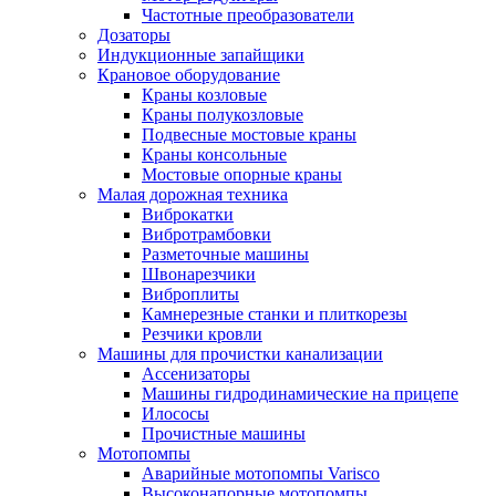
Частотные преобразователи
Дозаторы
Индукционные запайщики
Крановое оборудование
Краны козловые
Краны полукозловые
Подвесные мостовые краны
Краны консольные
Мостовые опорные краны
Малая дорожная техника
Виброкатки
Вибротрамбовки
Разметочные машины
Швонарезчики
Виброплиты
Камнерезные станки и плиткорезы
Резчики кровли
Машины для прочистки канализации
Ассенизаторы
Машины гидродинамические на прицепе
Илососы
Прочистные машины
Мотопомпы
Аварийные мотопомпы Varisco
Высоконапорные мотопомпы