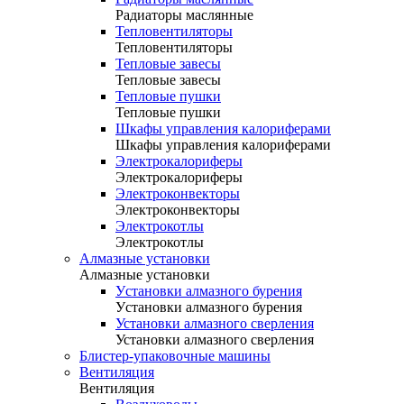
Радиаторы маслянные
Тепловентиляторы
Тепловентиляторы
Тепловые завесы
Тепловые завесы
Тепловые пушки
Тепловые пушки
Шкафы управления калориферами
Шкафы управления калориферами
Электрокалориферы
Электрокалориферы
Электроконвекторы
Электроконвекторы
Электрокотлы
Электрокотлы
Алмазные установки
Алмазные установки
Уcтановки алмазного бурения
Уcтановки алмазного бурения
Установки алмазного сверления
Установки алмазного сверления
Блистер-упаковочные машины
Вентиляция
Вентиляция