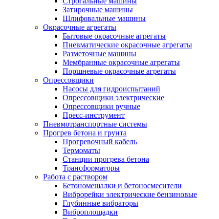
Строгальные машины
Затирочные машины
Шлифовальные машины
Окрасочные агрегаты
Бытовые окрасочные агрегаты
Пневматические окрасочные агрегаты
Разметочные машины
Мембранные окрасочные агрегаты
Поршневые окрасочные агрегаты
Опрессовщики
Насосы для гидроиспытаний
Опрессовщики электрические
Опрессовщики ручные
Пресс-инструмент
Пневмотранспортные системы
Прогрев бетона и грунта
Прогревочный кабель
Термоматы
Станции прогрева бетона
Трансформаторы
Работа с раствором
Бетономешалки и бетоносмесители
Виброрейки электрические бензиновые
Глубинные вибраторы
Виброплощадки