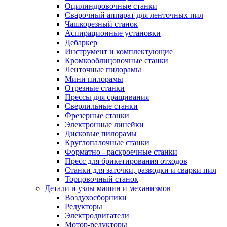
Оцилиндровочные станки
Сварочный аппарат для ленточных пил
Чашкорезный станок
Аспирационные установки
Дебаркер
Инструмент и комплектующие
Кромкооблицовочные станки
Ленточные пилорамы
Мини пилорамы
Отрезные станки
Прессы для сращивания
Сверлильные станки
Фрезерные станки
Электронные линейки
Дисковые пилорамы
Круглопалочные станки
Форматно - раскроечные станки
Пресс для брикетирования отходов
Станки для заточки, разводки и сварки пил
Торцовочный станок
Детали и узлы машин и механизмов
Воздухосборники
Редукторы
Электродвигатели
Мотор-редукторы