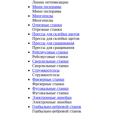
Линии оптимизации
Мини пилорамы
Мини пилорамы
Многопилы
Многопилы
Отрезные станки
Отрезные станки
Прессы для склейки щитов
Прессы для склейки щитов
Прессы для сращивания
Прессы для сращивания
Рейсмусовые станки
Рейсмусовые станки
Сверлильные станки
Сверлильные станки
Стружкоотсосы
Стружкоотсосы
Фрезерные станки
Фрезерные станки
Фуговальные станки
Фуговальные станки
Электронные линейки
Электронные линейки
Горбыльно-ребровой станок
Горбыльно-ребровой станок