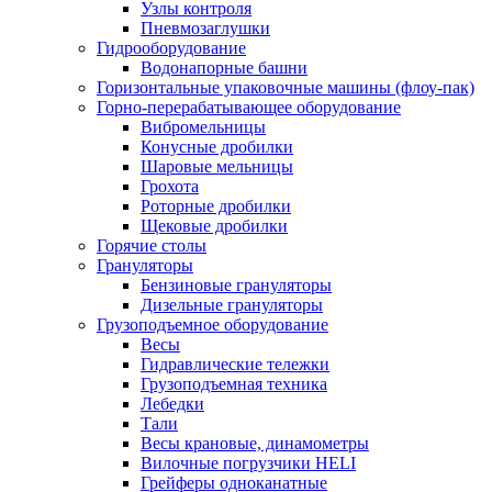
Узлы контроля
Пневмозаглушки
Гидрооборудование
Водонапорные башни
Горизонтальные упаковочные машины (флоу-пак)
Горно-перерабатывающее оборудование
Вибромельницы
Конусные дробилки
Шаровые мельницы
Грохота
Роторные дробилки
Щековые дробилки
Горячие столы
Грануляторы
Бензиновые грануляторы
Дизельные грануляторы
Грузоподъемное оборудование
Весы
Гидравлические тележки
Грузоподъемная техника
Лебедки
Тали
Весы крановые, динамометры
Вилочные погрузчики HELI
Грейферы одноканатные