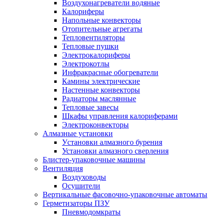
Воздухонагреватели водяные
Калориферы
Напольные конвекторы
Отопительные агрегаты
Тепловентиляторы
Тепловые пушки
Электрокалориферы
Электрокотлы
Инфракрасные обогреватели
Камины электрические
Настенные конвекторы
Радиаторы маслянные
Тепловые завесы
Шкафы управления калориферами
Электроконвекторы
Алмазные установки
Уcтановки алмазного бурения
Установки алмазного сверления
Блистер-упаковочные машины
Вентиляция
Воздуховоды
Осушители
Вертикальные фасовочно-упаковочные автоматы
Герметизаторы ПЗУ
Пневмодомкраты