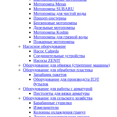
Мотопомпа Meran
Мотопомпы SUBARU
Мотопомпы для чистой воды
Прицеп-цистерны
Бензиновые мотопомпы
Дизельные мотопомпы
Мотопомпы Koshin
Мотопомпы для грязной воды
Пожарные мотопомпы
Насосное оборудование
Насос Calpeda
Соединительные устройства
Насосы ZENIT
Оборудование для обвязки (стреппинг машины)
Оборудование для обработки пластика
Запайщик пакетов
Оборудование для производста ПЭТ
бутылок
Оборудование для работы с арматурой
Пистолеты для вязки арматуры
Оборудование для сельского хозяйства
Барабанные сушилки
Измельчители
Колонны охлаждения гранул
Линии гранулирования опилок