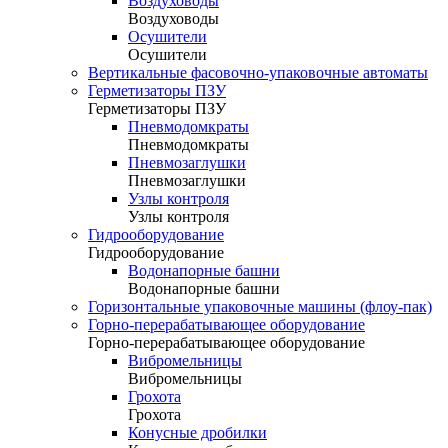
Воздуховоды
Воздуховоды
Осушители
Осушители
Вертикальные фасовочно-упаковочные автоматы
Герметизаторы ПЗУ
Герметизаторы ПЗУ
Пневмодомкраты
Пневмодомкраты
Пневмозаглушки
Пневмозаглушки
Узлы контроля
Узлы контроля
Гидрооборудование
Гидрооборудование
Водонапорные башни
Водонапорные башни
Горизонтальные упаковочные машины (флоу-пак)
Горно-перерабатывающее оборудование
Горно-перерабатывающее оборудование
Вибромельницы
Вибромельницы
Грохота
Грохота
Конусные дробилки