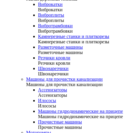
Виброкатки
Виброкатки
Виброплиты
Виброплиты
Вибротрамбовки
Вибротрамбовки
Камнерезные станки и плиткорезы
Камнерезные станки и плиткорезы
Разметочные машины
Разметочные машины
Резчики кровли
Резчики кровли
Швонарезчики
Швонарезчики
Машины для прочистки канализации
Машины для прочистки канализации
Ассенизаторы
Ассенизаторы
Илососы
Илососы
Машины гидродинамические на прицепе
Машины гидродинамические на прицепе
Прочистные машины
Прочистные машины
Мотопомпы